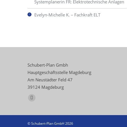
Systemplanerin FR: Elektrotechnische Anlagen
Evelyn-Michelle K. – Fachkraft ELT
Schubert-Plan Gmbh
Hauptgeschäftsstelle Magdeburg
Am Neustädter Feld 47
39124 Magdeburg
Finden Sie uns auf:
E-
Mail
page
opens
© Schubert-Plan GmbH 2026